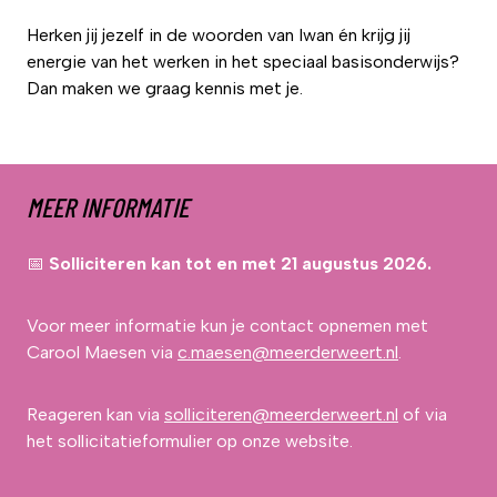
Herken jij jezelf in de woorden van Iwan én krijg jij
energie van het werken in het speciaal basisonderwijs?
Dan maken we graag kennis met je.
MEER INFORMATIE
📅
Solliciteren kan tot en met 21 augustus 2026.
Voor meer informatie kun je contact opnemen met
Carool Maesen via
c.maesen@meerderweert.nl
.
Reageren kan via
solliciteren@meerderweert.nl
of via
het sollicitatieformulier op onze website.