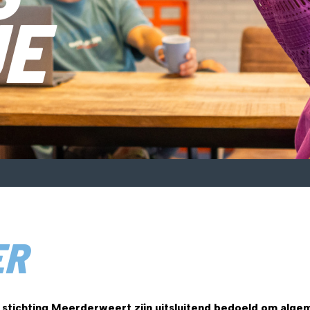
JE
ER
stichting Meerderweert zijn uitsluitend bedoeld om alge