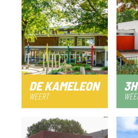
DE KAMELEON
3H
WEERT
WEE