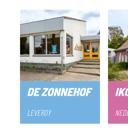
DE ZONNEHOF
IK
LEVEROY
NED