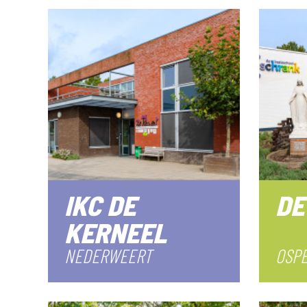
IKC DE
DE
KERNEEL
NEDERWEERT
OSP