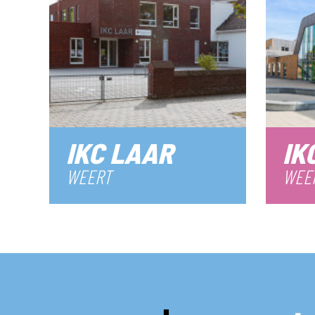
IKC LAAR
IK
WEERT
WEE