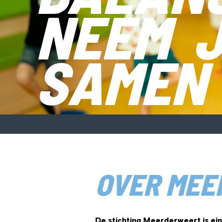
NEEM 
SAMEN
OVER ME
De stichting Meerderweert is ein