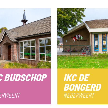
C BUDSCHOP
IKC DE
BONGERD
ERWEERT
NEDERWEERT