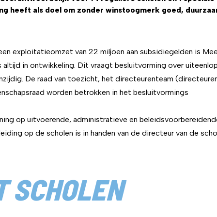
ng heeft als doel om zonder winstoogmerk goed, duurzaa
n exploitatieomzet van 22 miljoen aan subsidiegelden is Mee
 altijd in ontwikkeling. Dit vraagt besluitvorming over uiteenl
enzijdig. De raad van toezicht, het directeurenteam (directeur
schapsraad worden betrokken in het besluitvormings
ing op uitvoerende, administratieve en beleidsvoorbereidend
leiding op de scholen is in handen van de directeur van de scho
T SCHOLEN