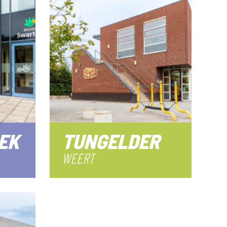
EK
TUNGELDER
WEERT