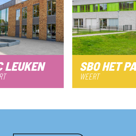
C LEUKEN
SBO HET P
RT
WEERT